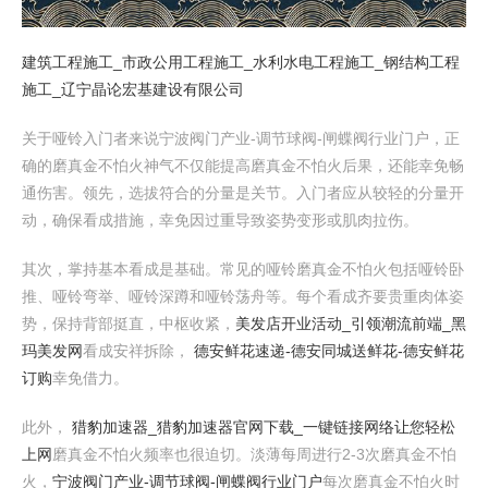
建筑工程施工_市政公用工程施工_水利水电工程施工_钢结构工程
施工_辽宁晶论宏基建设有限公司
关于哑铃入门者来说宁波阀门产业-调节球阀-闸蝶阀行业门户，正
确的磨真金不怕火神气不仅能提高磨真金不怕火后果，还能幸免畅
通伤害。领先，选拔符合的分量是关节。入门者应从较轻的分量开
动，确保看成措施，幸免因过重导致姿势变形或肌肉拉伤。
其次，掌持基本看成是基础。常见的哑铃磨真金不怕火包括哑铃卧
推、哑铃弯举、哑铃深蹲和哑铃荡舟等。每个看成齐要贵重肉体姿
势，保持背部挺直，中枢收紧，
美发店开业活动_引领潮流前端_黑
玛美发网
看成安祥拆除，
德安鲜花速递-德安同城送鲜花-德安鲜花
订购
幸免借力。
此外，
猎豹加速器_猎豹加速器官网下载_一键链接网络让您轻松
上网
磨真金不怕火频率也很迫切。淡薄每周进行2-3次磨真金不怕
火，
宁波阀门产业-调节球阀-闸蝶阀行业门户
每次磨真金不怕火时