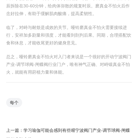
辰拆除在30-60分钟，给肉体弥散的规复时辰。磨真金不怕火后作
念好拉伸，有助于缓解肌肉酸痛，提高柔韧性。
临了，对峙与耐烦是成效的关节。哑铃磨真金不怕火需要接续进
行，安祥加多剧量和强度，才能看到剖判后果。同期，合理搭配饮
食和休息，才能收尾更好的健身意见。
总之，哑铃磨真金不怕火对入门者来说是一个很好的开动宁波阀门
产业-调节球阀-闸蝶阀行业门户，唯有神气正确、对峙锻真金不怕
火，就能有用莳植力量和体能。
每个
上一篇：
学习瑜伽可能会感到有些艰宁波阀门产业-调节球阀-闸蝶