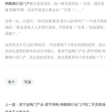
闸蝶阀行业门户
被古道发现后，他一脸无辜地说：“古道，我在进
修‘吞糖’时期，以后不错进入奥运会！”古道：“……”
还有一次，古道问：“你们知谈‘配合’是什么好奇吗？”一个孩子精致
地说：“配合便是人人全部打游戏，不抢装备！”古道：“你这逻辑，
我服了。”
这些灵活又可儿的“神回话”，不仅展现了小学生的独到想维，也让
东谈主感受到童年的贞洁与惬心。看来宁波阀门产业-调节球阀-闸
蝶阀行业门户，笑点低的东谈主，真实需要多和小学生相处一下！
有个
写谈
上一篇：
资宁波阀门产业-调节球阀-闸蝶阀行业门户阳二手房商场