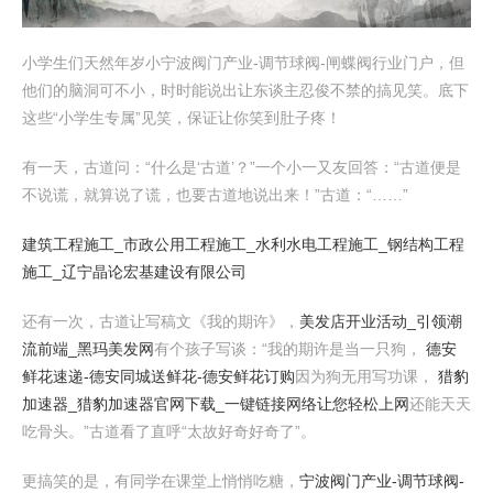
小学生们天然年岁小宁波阀门产业-调节球阀-闸蝶阀行业门户，但
他们的脑洞可不小，时时能说出让东谈主忍俊不禁的搞见笑。底下
这些“小学生专属”见笑，保证让你笑到肚子疼！
有一天，古道问：“什么是‘古道’？”一个小一又友回答：“古道便是
不说谎，就算说了谎，也要古道地说出来！”古道：“……”
建筑工程施工_市政公用工程施工_水利水电工程施工_钢结构工程
施工_辽宁晶论宏基建设有限公司
还有一次，古道让写稿文《我的期许》，
美发店开业活动_引领潮
流前端_黑玛美发网
有个孩子写谈：“我的期许是当一只狗，
德安
鲜花速递-德安同城送鲜花-德安鲜花订购
因为狗无用写功课，
猎豹
加速器_猎豹加速器官网下载_一键链接网络让您轻松上网
还能天天
吃骨头。”古道看了直呼“太故好奇好奇了”。
更搞笑的是，有同学在课堂上悄悄吃糖，
宁波阀门产业-调节球阀-