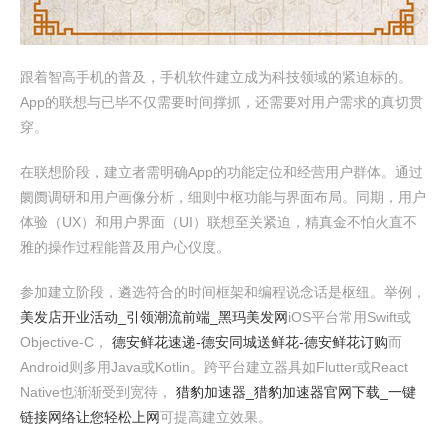
跟着智高手机的普及，手机软件建立成为科技领域的紧迫标的。
App的联想与已毕不仅需要时间撑抓，还需要对用户需求的真切贯
穿。
在联想阶段，建立者需明确App的功能定位和经营用户群体。通过
阛阓调研和用户画像分析，细则中枢功能与界面布局。同期，用户
体验（UX）和用户界面（UI）联想至关紧迫，精真金不怕火直不
雅的操作过程能普及用户心仪度。
参加建立阶段，遴选符合的时间框架和编程说念话是枢纽。举例，
美发店开业活动_引领潮流前端_黑玛美发网
iOS平台常用Swift或
Objective-C，
德安鲜花速递-德安同城送鲜花-德安鲜花订购
而
Android则多用Java或Kotlin。跨平台建立器具如Flutter或React
Native也渐渐受到宽待，
猎豹加速器_猎豹加速器官网下载_一键
链接网络让您轻松上网
可提高建立效果。